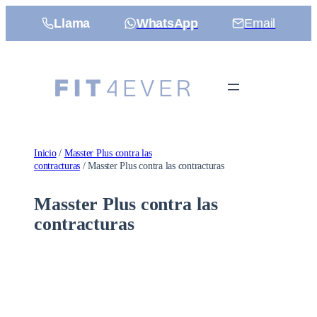
Saltar
Llama
WhatsApp
Email
al
contenido
Inicio
/
Masster Plus contra las
contracturas
/ Masster Plus contra las contracturas
Masster Plus contra las
contracturas