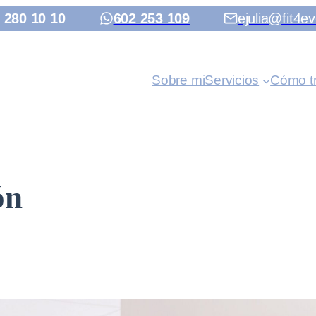
 280 10 10
602 253 109
ejulia@fit4ev
Sobre mi
Servicios
Cómo t
ón