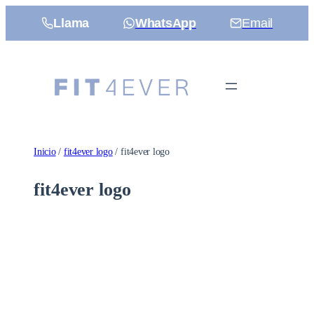
Saltar
Llama
WhatsApp
Email
al
contenido
Inicio
/
fit4ever logo
/ fit4ever logo
fit4ever logo