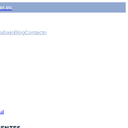
er.es
rabajo
Blog
Contacto
al