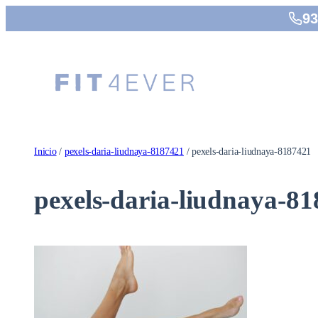
Saltar
93
al
contenido
Inicio
/
pexels-daria-liudnaya-8187421
/ pexels-daria-liudnaya-8187421
pexels-daria-liudnaya-8