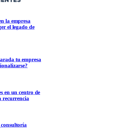
ientes
en la empresa
er el legado de
parada tu empresa
ionalizarse?
es en un centro de
a recurrencia
 consultoría