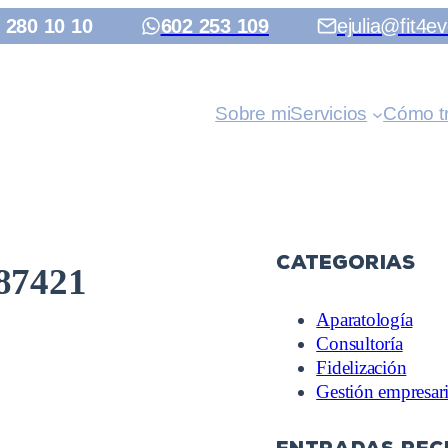
 280 10 10
602 253 109
ejulia@fit4ev
Sobre mi
Servicios
Cómo t
Categorias
187421
Aparatología
Consultoría
Fidelización
Gestión empresari