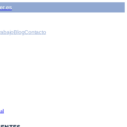
er.es
rabajo
Blog
Contacto
al