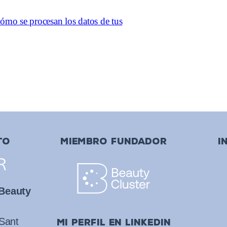
ómo se procesan los datos de tus
TO
MIEMBRO FUNDADOR
I
 Beauty
 Sant
mi perfil en linkedin