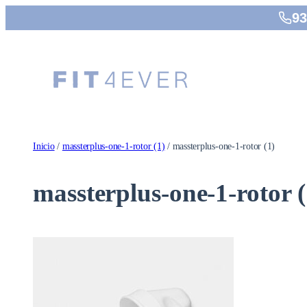
Saltar
93
al
contenido
Inicio
/
massterplus-one-1-rotor (1)
/ massterplus-one-1-rotor (1)
massterplus-one-1-rotor (