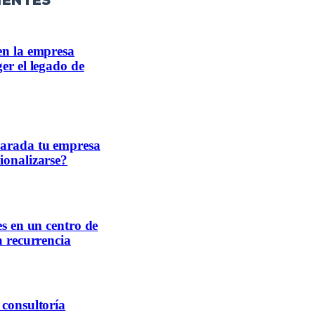
ientes
en la empresa
er el legado de
parada tu empresa
ionalizarse?
es en un centro de
a recurrencia
 consultoría