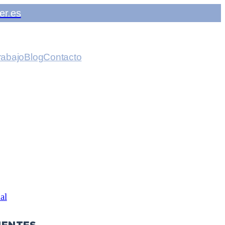
er.es
rabajo
Blog
Contacto
al