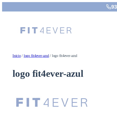
Saltar
93
al
contenido
Inicio
/
logo fit4ever-azul
/ logo fit4ever-azul
logo fit4ever-azul