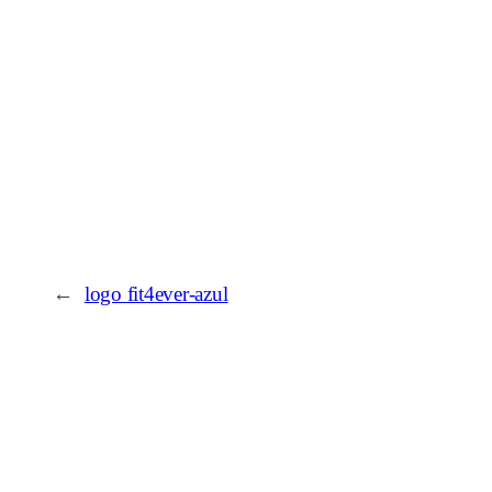
←
logo fit4ever-azul