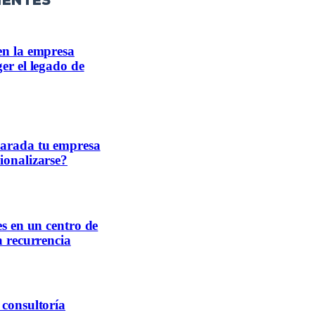
ientes
en la empresa
er el legado de
parada tu empresa
ionalizarse?
es en un centro de
a recurrencia
 consultoría