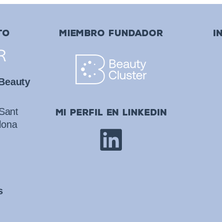
TO
MIEMBRO FUNDADOR
I
 Beauty
 Sant
mi perfil en linkedin
lona
s