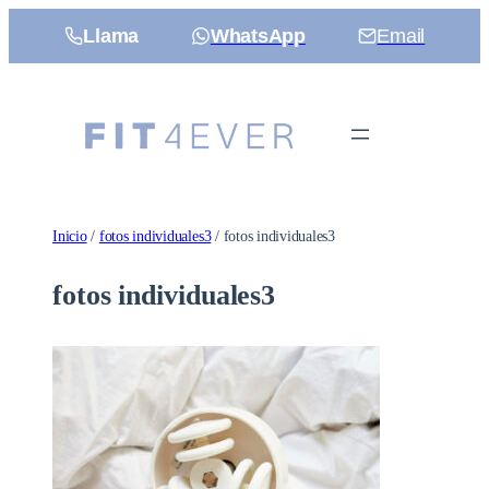
Saltar
Llama
WhatsApp
Email
al
contenido
Inicio
/
fotos individuales3
/ fotos individuales3
fotos individuales3