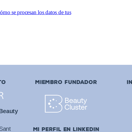
ómo se procesan los datos de tus
TO
MIEMBRO FUNDADOR
I
 Beauty
 Sant
mi perfil en linkedin