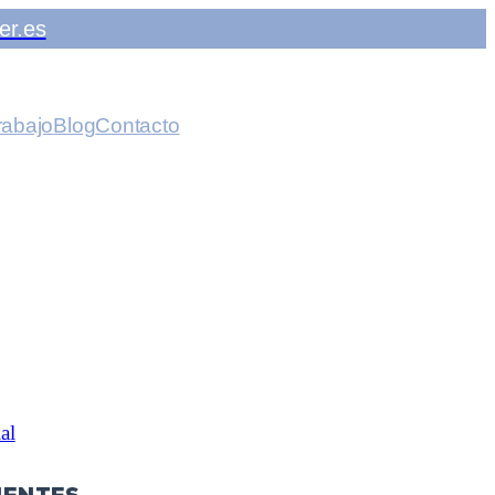
er.es
rabajo
Blog
Contacto
al