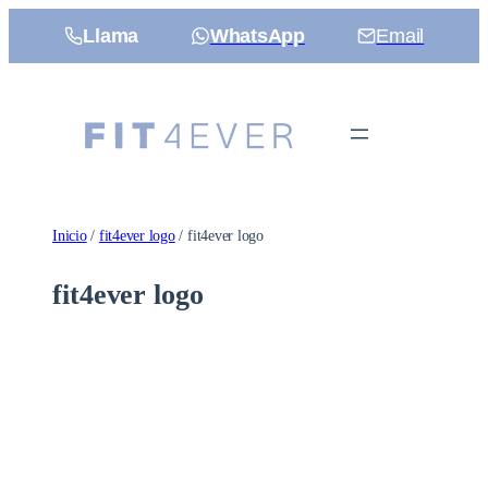
Saltar
Llama
WhatsApp
Email
al
contenido
Inicio
/
fit4ever logo
/ fit4ever logo
fit4ever logo