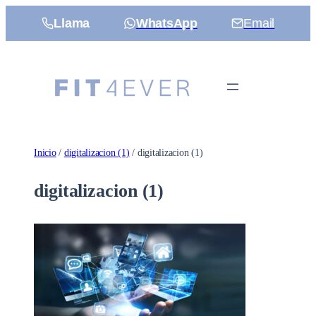
Saltar
Llama
WhatsApp
Email
al
contenido
Inicio
/
digitalizacion (1)
/ digitalizacion (1)
digitalizacion (1)