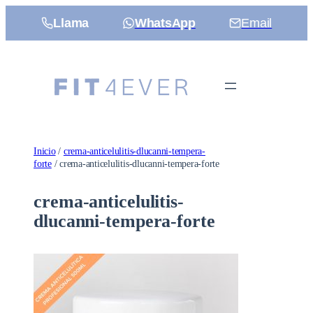
Saltar
Llama
WhatsApp
Email
al
contenido
Inicio
/
crema-anticelulitis-dlucanni-tempera-
forte
/ crema-anticelulitis-dlucanni-tempera-forte
crema-anticelulitis-
dlucanni-tempera-forte