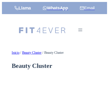
Saltar
Llama
WhatsApp
Email
al
contenido
Inicio
/
Beauty Cluster
/ Beauty Cluster
Beauty Cluster