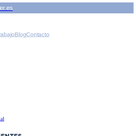
er.es
rabajo
Blog
Contacto
al