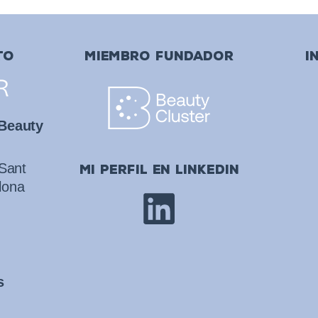
TO
MIEMBRO FUNDADOR
I
 Beauty
 Sant
mi perfil en linkedin
lona
s