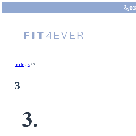
Saltar
93
al
contenido
Inicio
/
3
/ 3
3