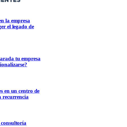
ientes
en la empresa
er el legado de
parada tu empresa
ionalizarse?
es en un centro de
a recurrencia
 consultoría