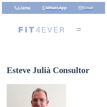
Saltar
Llama
WhatsApp
Email
al
contenido
Esteve Julià Consultor