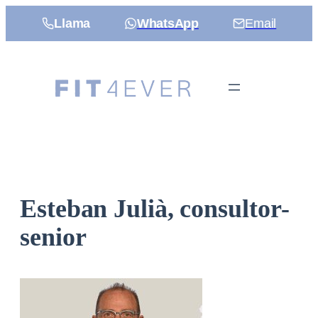
Saltar
Llama
WhatsApp
Email
al
contenido
Esteban Julià, consultor-
senior