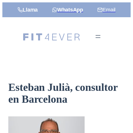
Saltar
Llama
WhatsApp
Email
al
contenido
Esteban Julià, consultor
en Barcelona